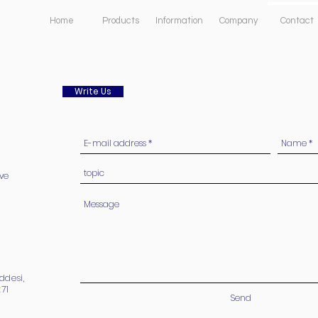
Home
Products
Information
Company
Contact
Write Us
ve
ddesi,
71
Send